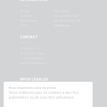
Accueil
Nos métiers
Contacts
Qui sommes-nous
Recrutement
Nos démarches RSE
QVCT
Technologie
CONTACT
05 46 04 43 19
15 rue Pierre Furet,
17 210 Orignolles
contact@rapiteau.fr
INFOS LÉGALES
Nous respectons votre vie privée
Mentions légales
Nous n'utilisons pas de cookies a des fins
publicitaires ou de suivi des utilisateurs.
SUIVEZ NOUS SUR NOS RÉSEAUX !