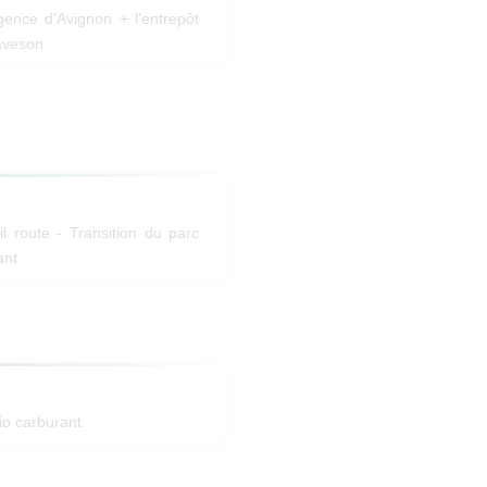
gence d'Avignon + l'entrepôt
raveson
ail route - Transition du parc
ant
io carburant