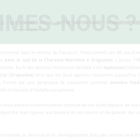
MMES-NOUS ?
IL
QUI SOMMES-NOUS
NOTRE SAVOIR FAIRE
DÉMARCHE RS
onnue dans le secteur du transport, fêtera bientôt ses 80 ans d’exi
ics
dans le sud de la
Charente
-Maritime
à Orignolles.
L’année 1980
nctes. Au fil des années, l’entreprise familiale s’est
également
implan
siège
(Orignolles)
ainsi que les deux agences réunissent aujourd’hui 
té. Portée par une dynamique de croissance continue,
membre fond
ité d’intervenir à l’échelle européenne.
, nous plaçons la modernisation continue de nos outils digitaux, de nos
épondre avec rigueur aux besoins de nos clients et de garantir des so
ementale, le rail-route et le développement d’un parc orienté vers la