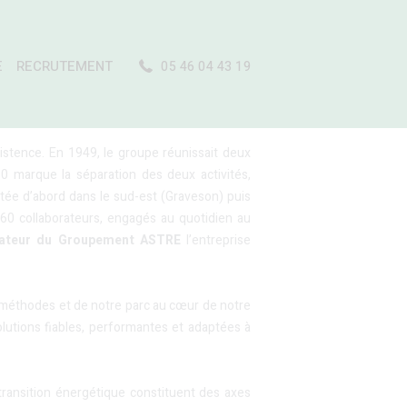
E
RECRUTEMENT
05 46 04 43 19
stence. En 1949, le groupe réunissait deux
 marque la séparation des deux activités,
tée d’abord dans le sud-est (Graveson) puis
160 collaborateurs, engagés au quotidien au
ateur du Groupement ASTRE
l’entreprise
 méthodes et de notre parc
au cœur de notre
lutions fiables, performantes et adaptées à
 transition énergétique constituent des axes