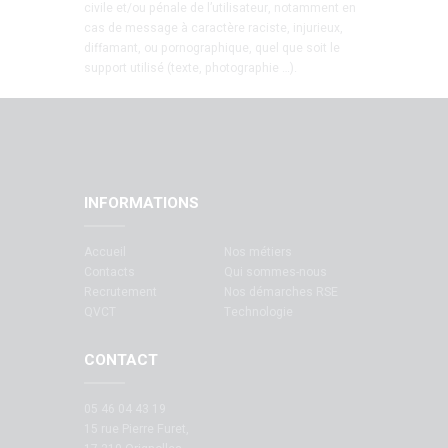
civile et/ou pénale de l’utilisateur, notamment en
cas de message à caractère raciste, injurieux,
diffamant, ou pornographique, quel que soit le
support utilisé (texte, photographie …).
INFORMATIONS
Accueil
Nos métiers
Contacts
Qui sommes-nous
Recrutement
Nos démarches RSE
QVCT
Technologie
CONTACT
05 46 04 43 19
15 rue Pierre Furet,