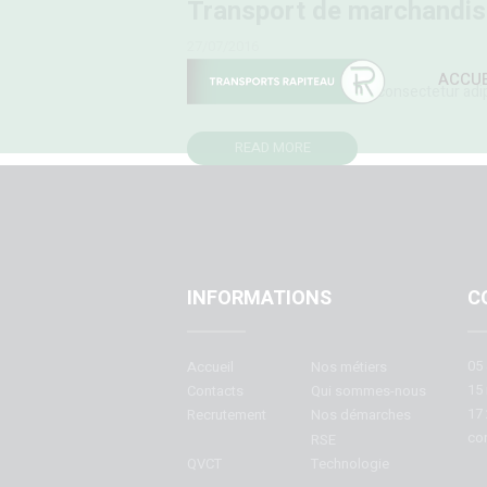
Transport de marchandise
27/07/2016
ACCUE
Lorem ipsum dolor sit amet, consectetur adipisc
READ MORE
INFORMATIONS
C
05 
Accueil
Nos métiers
15 
Contacts
Qui sommes-nous
17 
Recrutement
Nos démarches
con
RSE
QVCT
Technologie