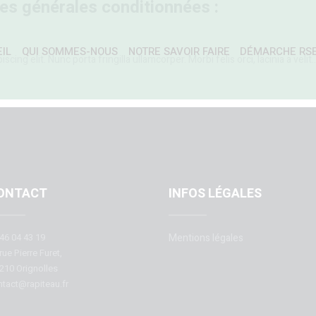
s générales conditionnées :
IL
QUI SOMMES-NOUS
NOTRE SAVOIR FAIRE
DÉMARCHE RS
ing elit. Nunc porta fringilla ullamcorper. Morbi felis orci, lacinia a velit
ONTACT
INFOS LÉGALES
46 04 43 19
Mentions légales
rue Pierre Furet,
210 Orignolles
tact@rapiteau.fr