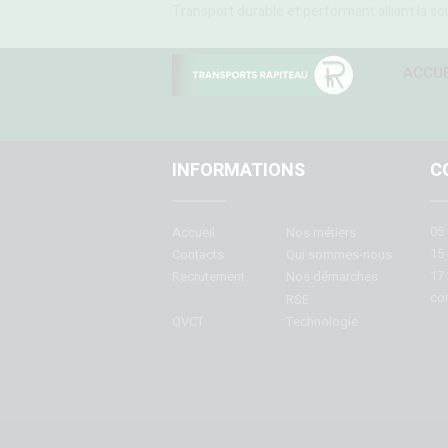
Transport durable et performant alliant la sou
ACCUE
INFORMATIONS
C
05 
Accueil
Nos métiers
15 
Contacts
Qui sommes-nous
17 
Recrutement
Nos démarches
con
RSE
QVCT
Technologie