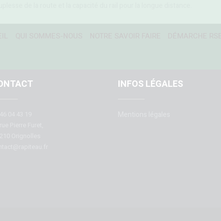
plesse de la route et la capacité du rail pour la longue distance.
IL
QUI SOMMES-NOUS
NOTRE SAVOIR FAIRE
DÉMARCHE RS
ONTACT
INFOS LÉGALES
46 04 43 19
Mentions légales
rue Pierre Furet,
210 Orignolles
tact@rapiteau.fr