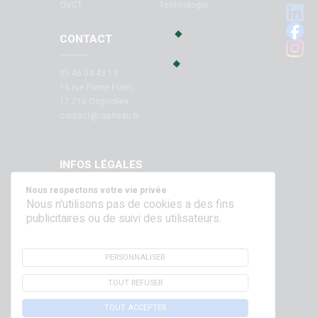
QVCT
Technologie
CONTACT
05 46 04 43 19
15 rue Pierre Furet,
17 210 Orignolles
contact@rapiteau.fr
INFOS LÉGALES
Nous respectons votre vie privée
Mentions légales
Nous n'utilisons pas de cookies a des fins
publicitaires ou de suivi des utilisateurs.
SUIVEZ NOUS SUR NOS RÉSEAUX !
PERSONNALISER
TOUT REFUSER
TOUT ACCEPTER