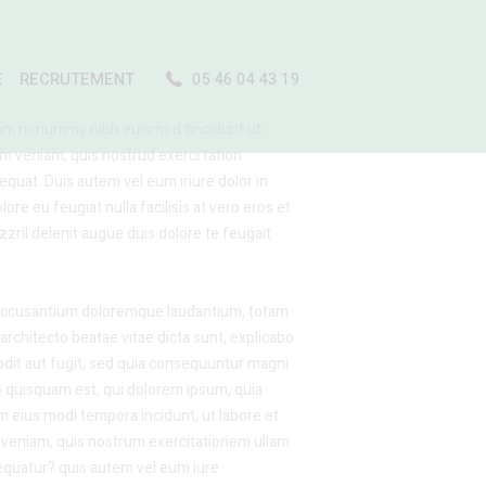
E
RECRUTEMENT
05 46 04 43 19
diam nonummy nibh euismod tincidunt ut
im veniam, quis nostrud exerci tation
equat. Duis autem vel eum iriure dolor in
ore eu feugiat nulla facilisis at vero eros et
zril delenit augue duis dolore te feugait
m accusantium doloremque laudantium, totam
architecto beatae vitae dicta sunt, explicabo.
odit aut fugit, sed quia consequuntur magni
o quisquam est, qui dolorem ipsum, quia
am eius modi tempora incidunt, ut labore et
veniam, quis nostrum exercitationem ullam
sequatur? quis autem vel eum iure