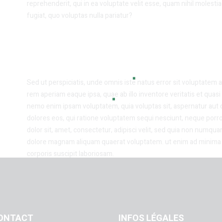
reprehenderit, qui in ea voluptate velit esse, quam nihil molest
fugiat, quo voluptas nulla pariatur?
Sed ut perspiciatis, unde omnis iste natus error sit voluptate
rem aperiam eaque ipsa, quae ab illo inventore veritatis et quasi 
nemo enim ipsam voluptatem, quia voluptas sit, aspernatur aut 
dolores eos, qui ratione voluptatem sequi nesciunt, neque porr
dolor sit, amet, consectetur, adipisci velit, sed quia non numqu
dolore magnam aliquam quaerat voluptatem. ut enim ad minima 
corporis suscipit laboriosam.
ONTACT
INFOS LÉGALES