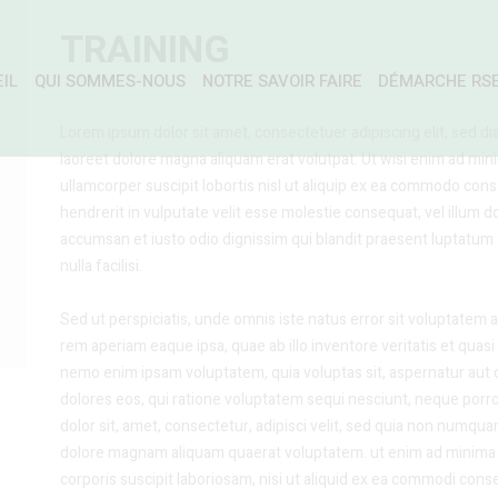
TRAINING
IL
QUI SOMMES-NOUS
NOTRE SAVOIR FAIRE
DÉMARCHE RS
Lorem ipsum dolor sit amet, consectetuer adipiscing elit, sed 
laoreet dolore magna aliquam erat volutpat. Ut wisi enim ad min
ullamcorper suscipit lobortis nisl ut aliquip ex ea commodo cons
hendrerit in vulputate velit esse molestie consequat, vel illum dol
accumsan et iusto odio dignissim qui blandit praesent luptatum z
nulla facilisi.
Sed ut perspiciatis, unde omnis iste natus error sit voluptate
rem aperiam eaque ipsa, quae ab illo inventore veritatis et quasi 
nemo enim ipsam voluptatem, quia voluptas sit, aspernatur aut 
dolores eos, qui ratione voluptatem sequi nesciunt, neque porr
dolor sit, amet, consectetur, adipisci velit, sed quia non numqu
dolore magnam aliquam quaerat voluptatem. ut enim ad minima 
corporis suscipit laboriosam, nisi ut aliquid ex ea commodi con