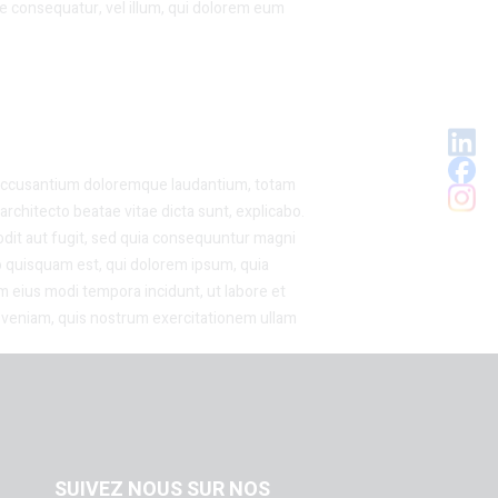
iae consequatur, vel illum, qui dolorem eum
m accusantium doloremque laudantium, totam
architecto beatae vitae dicta sunt, explicabo.
odit aut fugit, sed quia consequuntur magni
o quisquam est, qui dolorem ipsum, quia
am eius modi tempora incidunt, ut labore et
veniam, quis nostrum exercitationem ullam
SUIVEZ NOUS SUR NOS