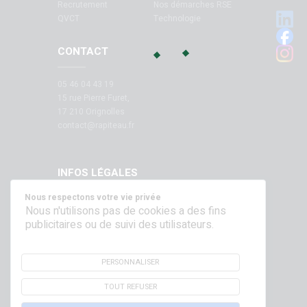
Recrutement
Nos démarches RSE
QVCT
Technologie
CONTACT
05 46 04 43 19
15 rue Pierre Furet,
17 210 Orignolles
contact@rapiteau.fr
INFOS LÉGALES
Nous respectons votre vie privée
Mentions légales
Nous n'utilisons pas de cookies a des fins
publicitaires ou de suivi des utilisateurs.
SUIVEZ NOUS SUR NOS RÉSEAUX !
PERSONNALISER
TOUT REFUSER