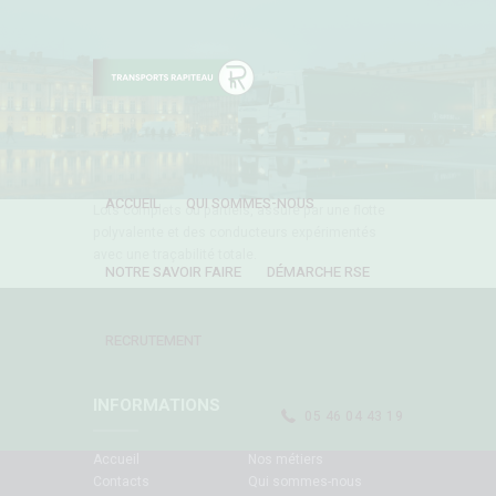
ACCUEIL
QUI SOMMES-NOUS
Lots complets ou partiels, assuré par une flotte
polyvalente et des conducteurs expérimentés
avec une traçabilité totale.
NOTRE SAVOIR FAIRE
DÉMARCHE RSE
RECRUTEMENT
INFORMATIONS
05 46 04 43 19
Accueil
Nos métiers
Contacts
Qui sommes-nous