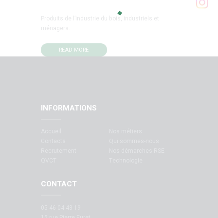
Produits de l’industrie du bois, industriels et
ménagers.
READ MORE
INFORMATIONS
Accueil
Nos métiers
Contacts
Qui sommes-nous
Recrutement
Nos démarches RSE
QVCT
Technologie
CONTACT
05 46 04 43 19
15 rue Pierre Furet,