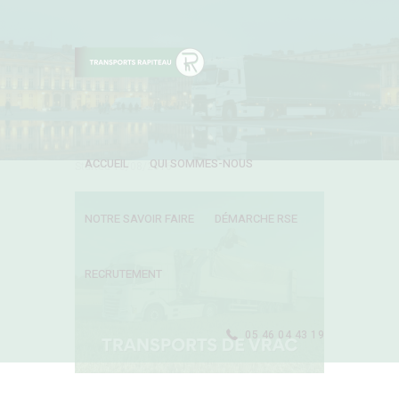
ACCUEIL
QUI SOMMES-NOUS
Started
10/08/2016
NOTRE SAVOIR FAIRE
DÉMARCHE RSE
RECRUTEMENT
05 46 04 43 19