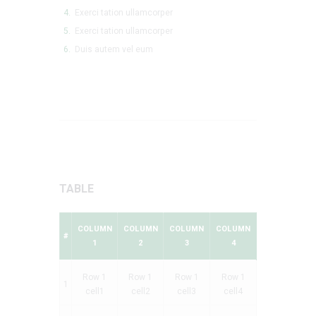
Exerci tation ullamcorper
Exerci tation ullamcorper
Duis autem vel eum
TABLE
COLUMN
COLUMN
COLUMN
COLUMN
#
1
2
3
4
Row 1
Row 1
Row 1
Row 1
1
cell1
cell2
cell3
cell4