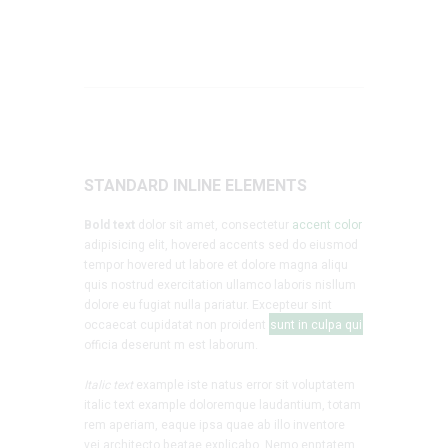
STANDARD INLINE ELEMENTS
Bold text
dolor sit amet, consectetur
accent color
adipisicing elit, hovered accents sed do eiusmod
tempor hovered ut labore et dolore magna aliqu
quis nostrud exercitation ullamco laboris nisllum
dolore eu fugiat nulla pariatur. Excepteur sint
occaecat cupidatat non proident
sunt in culpa qui
officia deserunt m est laborum.
Italic text
example iste natus error sit voluptatem
italic text example doloremque laudantium, totam
rem aperiam, eaque ipsa quae ab illo inventore
vei
architecto
beatae explicabo. Nemo enptatem