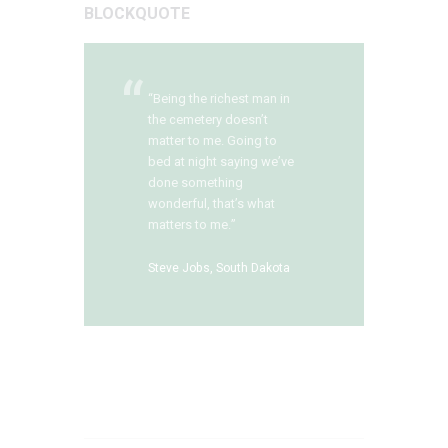
BLOCKQUOTE
“Being the richest man in
the cemetery doesn’t
matter to me. Going to
bed at night saying we’ve
done something
wonderful, that’s what
matters to me.”
Steve Jobs, South Dakota