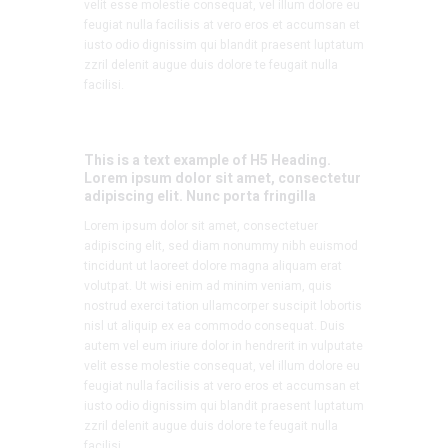
velit esse molestie consequat, vel illum dolore eu
feugiat nulla facilisis at vero eros et accumsan et
iusto odio dignissim qui blandit praesent luptatum
zzril delenit augue duis dolore te feugait nulla
facilisi.
This is a text example of H5 Heading.
Lorem ipsum dolor sit amet, consectetur
adipiscing elit. Nunc porta fringilla
Lorem ipsum dolor sit amet, consectetuer
adipiscing elit, sed diam nonummy nibh euismod
tincidunt ut laoreet dolore magna aliquam erat
volutpat. Ut wisi enim ad minim veniam, quis
nostrud exerci tation ullamcorper suscipit lobortis
nisl ut aliquip ex ea commodo consequat. Duis
autem vel eum iriure dolor in hendrerit in vulputate
velit esse molestie consequat, vel illum dolore eu
feugiat nulla facilisis at vero eros et accumsan et
iusto odio dignissim qui blandit praesent luptatum
zzril delenit augue duis dolore te feugait nulla
facilisi.