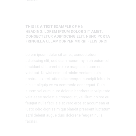
THIS IS A TEXT EXAMPLE OF H6
HEADING. LOREM IPSUM DOLOR SIT AMET,
CONSECTETUR ADIPISCING ELIT. NUNC PORTA
FRINGILLA ULLAMCORPER MORBI FELIS ORCI
Lorem ipsum dolor sit amet, consectetuer
adipiscing elit, sed diam nonummy nibh euismod
tincidunt ut laoreet dolore magna aliquam erat
volutpat. Ut wisi enim ad minim veniam, quis
nostrud exerci tation ullamcorper suscipit lobortis
nisl ut aliquip ex ea commodo consequat. Duis
autem vel eum iriure dolor in hendrerit in vulputate
velit esse molestie consequat, vel illum dolore eu
feugiat nulla facilisis at vero eros et accumsan et
iusto odio dignissim qui blandit praesent luptatum
zzril delenit augue duis dolore te feugait nulla
facilisi.