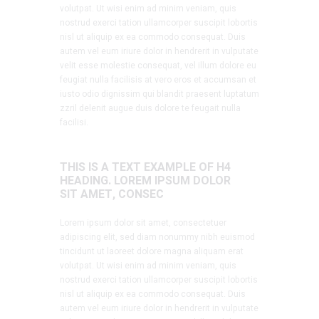
volutpat. Ut wisi enim ad minim veniam, quis
nostrud exerci tation ullamcorper suscipit lobortis
nisl ut aliquip ex ea commodo consequat. Duis
autem vel eum iriure dolor in hendrerit in vulputate
velit esse molestie consequat, vel illum dolore eu
feugiat nulla facilisis at vero eros et accumsan et
iusto odio dignissim qui blandit praesent luptatum
zzril delenit augue duis dolore te feugait nulla
facilisi.
THIS IS A TEXT EXAMPLE OF H4
HEADING. LOREM IPSUM DOLOR
SIT AMET, CONSEC
Lorem ipsum dolor sit amet, consectetuer
adipiscing elit, sed diam nonummy nibh euismod
tincidunt ut laoreet dolore magna aliquam erat
volutpat. Ut wisi enim ad minim veniam, quis
nostrud exerci tation ullamcorper suscipit lobortis
nisl ut aliquip ex ea commodo consequat. Duis
autem vel eum iriure dolor in hendrerit in vulputate