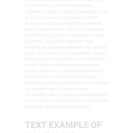
sit voluptatem accusantium doloremque
laudantium, totam rem aperiam eaque ipsa, quae
ab illo inventore veritatis et quasi architecto
beatae vitae dicta sunt, explicabo. nemo enim
ipsam voluptatem, quia voluptas sit, aspernatur
aut odit aut fugit, sed quia consequuntur magni
dolores eos, qui ratione voluptatem sequi
nesciunt, neque porro quisquam est, qui dolorem
ipsum, quia dolor sit, amet, consectetur, adipisci
velit, sed quia non numquam eius modi tempora
incidunt, ut labore et dolore magnam aliquam
quaerat voluptatem. ut enim ad minima veniam,
quis nostrum exercitationem ullam corporis
suscipit laboriosam, nisi ut aliquid ex ea commodi
consequatur? quis autem vel eum iure
reprehenderit, qui in ea voluptate velit esse, quam
nihil molestiae consequatur, vel illum, qui dolorem
eum fugiat, quo voluptas nulla pariatur?
TEXT EXAMPLE OF