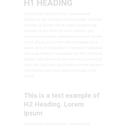
H1 HEADING
Lorem ipsum dolor sit amet, consectetuer
adipiscing elit, sed diam nonummy nibh euismod
tincidunt ut laoreet dolore magna aliquam erat
volutpat. Ut wisi enim ad minim veniam, quis
nostrud exerci tation ullamcorper suscipit lobortis
nisl ut aliquip ex ea commodo consequat. Duis
autem vel eum iriure dolor in hendrerit in vulputate
velit esse molestie consequat, vel illum dolore eu
feugiat nulla facilisis at vero eros et accumsan et
iusto odio dignissim qui blandit praesent luptatum
zzril delenit augue duis dolore te feugait nulla
facilisi.
This is a text example of
H2 Heading. Lorem
ipsum
Lorem ipsum dolor sit amet, consectetuer