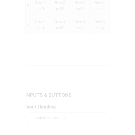
Row 2
Row 2
Row 2
Row 2
2
cell1
cell2
cell3
cell4
Row 3
Row 3
Row 3
Row 3
3
cell1
cell2
cell3
cell4
INPUTS & BUTTONS
Input Heading