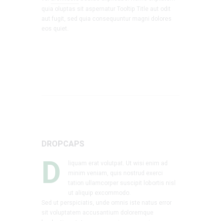
quia oluptas sit aspernatur Tooltip Title aut odit
aut fugit, sed quia consequuntur magni dolores
eos quiet.
DROPCAPS
D
liquam erat volutpat. Ut wisi enim ad
minim veniam, quis nostrud exerci
tation ullamcorper suscipit lobortis nisl
ut aliquip excommodo.
Sed ut perspiciatis, unde omnis iste natus error
sit voluptatem accusantium doloremque