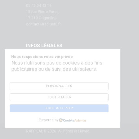
05 46 04 43 19
15 rue Pierre Furet,
17 210 Orignolles
contact@rapiteau.fr
INFOS LÉGALES
Nous respectons votre vie privée
Mentions légales
Nous n'utilisons pas de cookies a des fins
publicitaires ou de suivi des utilisateurs.
SUIVEZ NOUS SUR NOS RÉSEAUX !
PERSONNALISER
TOUT REFUSER
TOUT ACCEPTER
Powered by
RAPITEAU© 2026. All rights reserved.