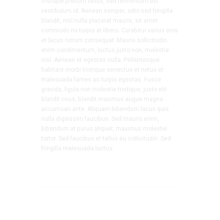
tristique pretium tellus, sed fermentum est
vestibulum id. Aenean semper, odio sed fringilla
blandit, nisl nulla placerat mauris, sit amet
commodo mi turpis at libero. Curabitur varius eros
et lacus rutrum consequat. Mauris sollicitudin
enim condimentum, luctus justo non, molestie
nisl. Aenean et egestas nulla. Pellentesque
habitant morbi tristique senectus et netus et
malesuada fames ac turpis egestas. Fusce
gravida, ligula non molestie tristique, justo elit
blandit risus, blandit maximus augue magna
accumsan ante. Aliquam bibendum lacus quis
nulla dignissim faucibus. Sed mauris enim,
bibendum at purus aliquet, maximus molestie
tortor. Sed faucibus et tellus eu sollicitudin. Sed
fringilla malesuada luctus.