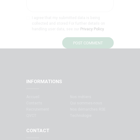
I agree that my submitted data is being
collected and stored For further details on
handling user data, see our
Privacy Policy
INFORMATIONS
Accueil
Nos métiers
Contacts
Qui sommes-nous
Recrutement
Nos démarches RSE
QVCT
Technologie
CONTACT